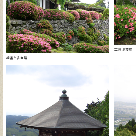
宝篋印塔前
経堂と多宝塔