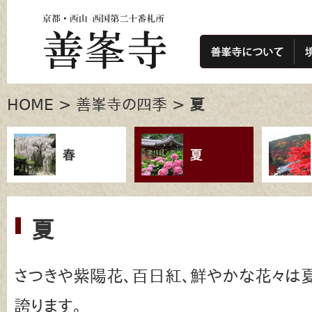
HOME
>
善峯寺の四季
>
夏
夏
さつきや紫陽花、百日紅、鮮やかな花々は
誇ります。