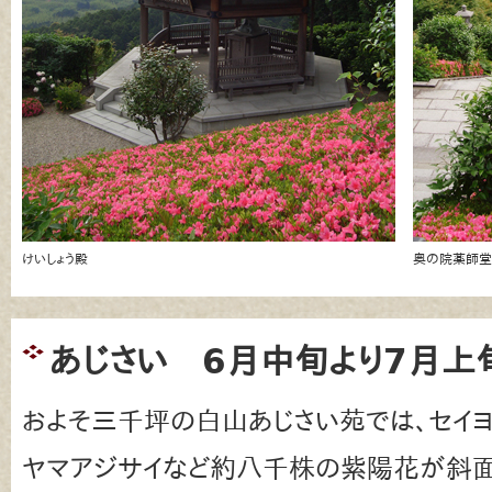
けいしょう殿
奥の院薬師堂
あじさい 6月中旬より7月上
およそ三千坪の白山あじさい苑では、セイヨ
ヤマアジサイなど約八千株の紫陽花が斜面