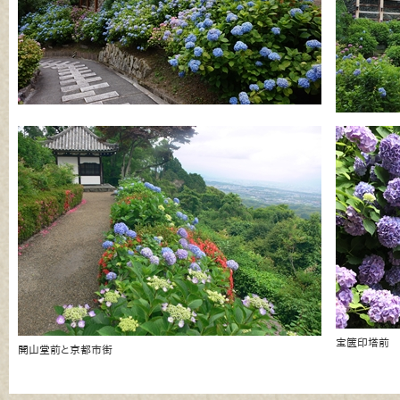
宝篋印塔前
開山堂前と京都市街