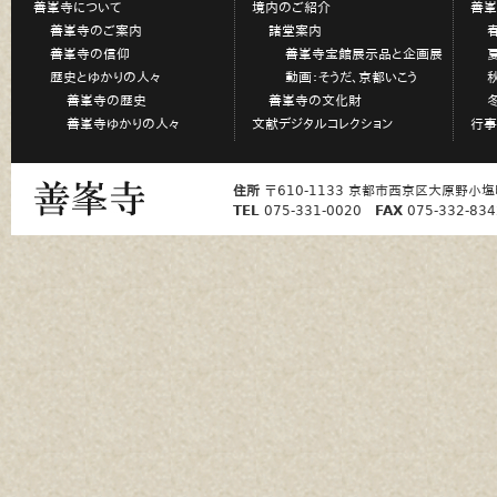
善峯寺について
境内のご紹介
善峯
善峯寺のご案内
諸堂案内
善峯寺の信仰
善峯寺宝館展示品と企画展
歴史とゆかりの人々
動画：そうだ、京都いこう
善峯寺の歴史
善峯寺の文化財
善峯寺ゆかりの人々
文献デジタルコレクション
行事
住所
〒610-1133 京都市西京区大原野小塩
TEL
075-331-0020
FAX
075-332-834